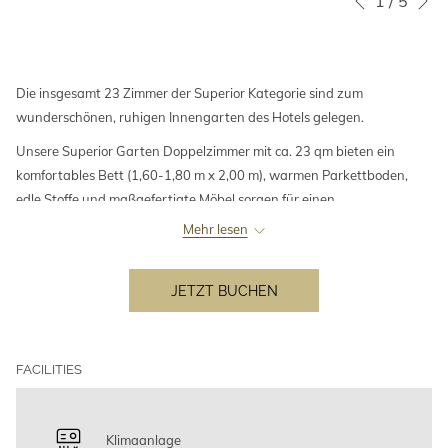
1
/
5
Vorherige
Steuertasten
Klicken
auf
die
Die insgesamt 23 Zimmer der Superior Kategorie sind zum
folgenden
wunderschönen, ruhigen Innengarten des Hotels gelegen.
Links
wird
Unsere Superior Garten Doppelzimmer mit ca. 23 qm bieten ein
der
komfortables Bett (1,60-1,80 m x 2,00 m), warmen Parkettboden,
obige
edle Stoffe und maßgefertigte Möbel sorgen für einen
Inhalt
unvergesslichen Aufenthalt. Einige Zimmer verfügen über einen
Mehr lesen
aktualisiert
eigenen Balkon.
Genießen Sie unsere eleganten Marmorbäder, ausgestattet mit
JETZT BUCHEN
Dusche oder Badewanne und hochwertigen Pflegeprodukten der
renommierten Marke Molton Brown.
FACILITIES
Klimaanlage